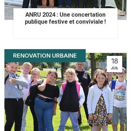
ANRU 2024 : Une concertation
publique festive et conviviale !
RENOVATION URBAINE
18
JUIL