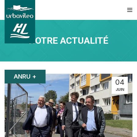
NOTRE ACTUALITÉ
ANRU +
04
JUIN