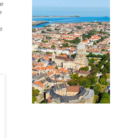
te
e
de