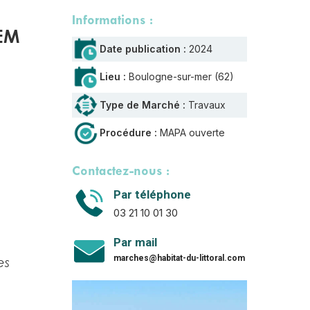
Informations :
SEM
Date publication :
2024
Lieu :
Boulogne-sur-mer (62)
Type de Marché :
Travaux
Procédure :
MAPA ouverte
Contactez-nous :
Par téléphone
03 21 10 01 30
Par mail
marches@habitat-du-littoral.com
es