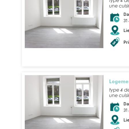
type 4 de
une cuisi
Da
31
Lie
Pr
Logemen
type 4 de
une cuisi
Da
31
Lie