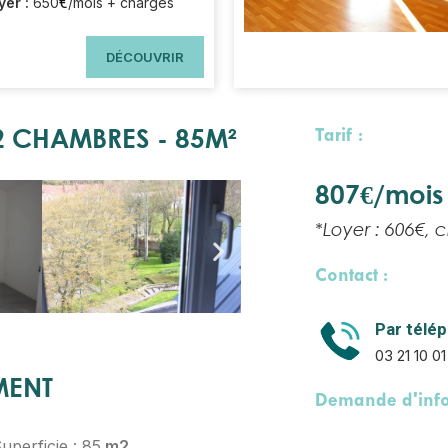
€
yer :
650
/mois + charges
DÉCOUVRIR
 2 CHAMBRES - 85M²
Tarif :
807€/mois 
*Loyer : 606€, 
Contact :
Par télé
03 21 10 0
MENT
Demande d'info
uperficie : 85
m2