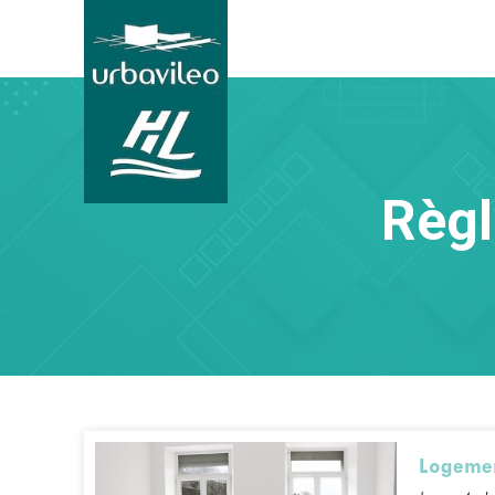
Règl
Logemen