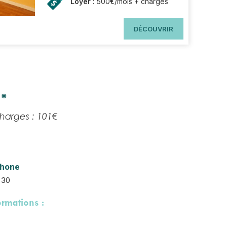
€
Loyer :
500
/mois + charges
DÉCOUVRIR
*
charges : 101€
phone
1 30
rmations :