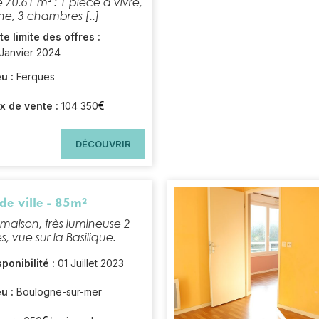
 70.61 m² :
1 pièce à vivre,
ne, 3 chambres [..]
te limite des offres :
 Janvier 2024
u :
Ferques
€
ix de vente :
104 350
DÉCOUVRIR
de ville - 85m²
 maison,
très lumineuse
2
 vue sur la Basilique.
sponibilité :
01 Juillet 2023
u :
Boulogne-sur-mer