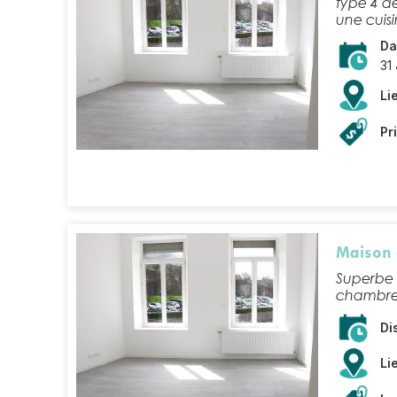
type 4 de
une cuisi
Da
31
Lie
Pr
Maison 
Superbe
chambres,
Di
Lie