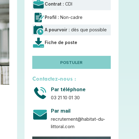
Contrat :
CDI
Profil :
Non-cadre
A pourvoir :
dès que possible
Fiche de poste
POSTULER
Contactez-nous :
Par téléphone
03 21 10 01 30
Par mail
recrutement@habitat-du-
littoral.com