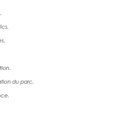
.
ics.
es.
ion.
ation du parc.
nce.