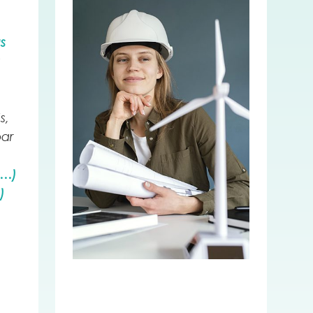
s
a
s,
par
,…)
)